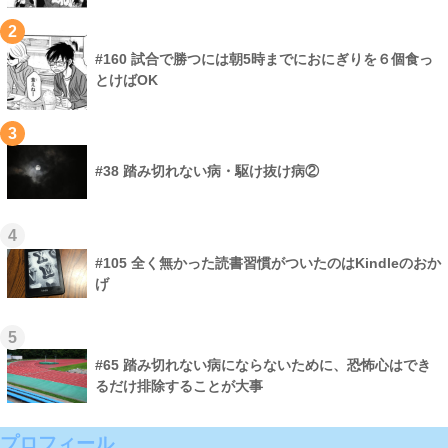
2
#160 試合で勝つには朝5時までにおにぎりを６個食っ
とけばOK
3
#38 踏み切れない病・駆け抜け病②
4
#105 全く無かった読書習慣がついたのはKindleのおか
げ
5
#65 踏み切れない病にならないために、恐怖心はでき
るだけ排除することが大事
プロフィール