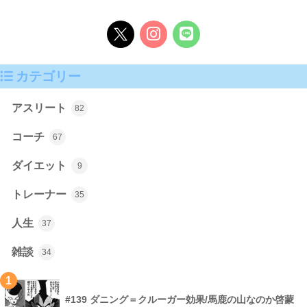
カテゴリー
アスリート
82
コーチ
67
ダイエット
9
トレーナー
35
人生
37
雑談
34
1
#139 ダニング＝クルーガー効果/馬鹿の山なのか啓蒙