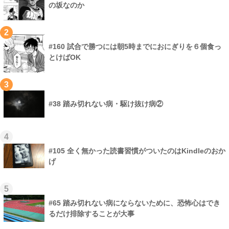
の坂なのか
2
#160 試合で勝つには朝5時までにおにぎりを６個食っ
とけばOK
3
#38 踏み切れない病・駆け抜け病②
4
#105 全く無かった読書習慣がついたのはKindleのおか
げ
5
#65 踏み切れない病にならないために、恐怖心はでき
るだけ排除することが大事