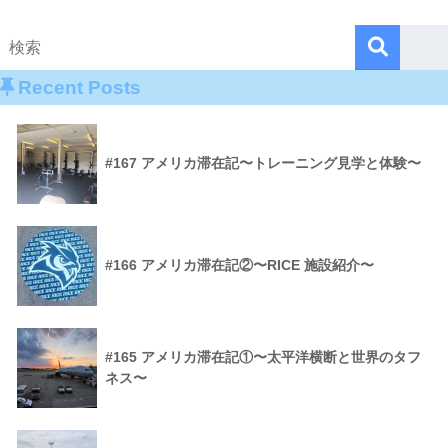
Recent Posts
#167 アメリカ滞在記〜トレーニング見学と体験〜
#166 アメリカ滞在記②〜RICE 施設紹介〜
#165 アメリカ滞在記①〜太平洋横断と世界のタフ
ネス〜