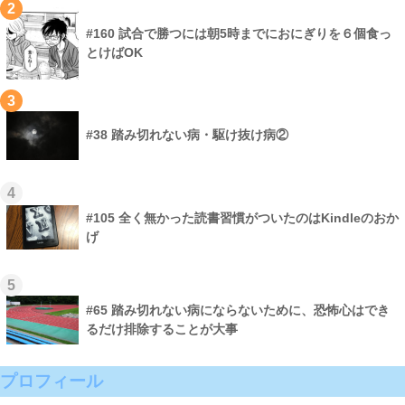
2
#160 試合で勝つには朝5時までにおにぎりを６個食っ
とけばOK
3
#38 踏み切れない病・駆け抜け病②
4
#105 全く無かった読書習慣がついたのはKindleのおか
げ
5
#65 踏み切れない病にならないために、恐怖心はでき
るだけ排除することが大事
プロフィール