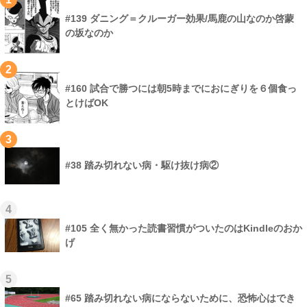
#139 ダニング＝クルーガー効果/馬鹿の山なのか啓蒙
の坂なのか
2
#160 試合で勝つには朝5時までにおにぎりを６個食っ
とけばOK
3
#38 踏み切れない病・駆け抜け病②
4
#105 全く無かった読書習慣がついたのはKindleのおか
げ
5
#65 踏み切れない病にならないために、恐怖心はでき