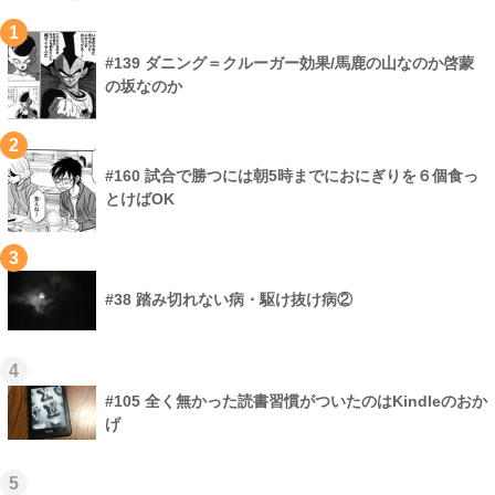
1
#139 ダニング＝クルーガー効果/馬鹿の山なのか啓蒙
の坂なのか
2
#160 試合で勝つには朝5時までにおにぎりを６個食っ
とけばOK
3
#38 踏み切れない病・駆け抜け病②
4
#105 全く無かった読書習慣がついたのはKindleのおか
げ
5