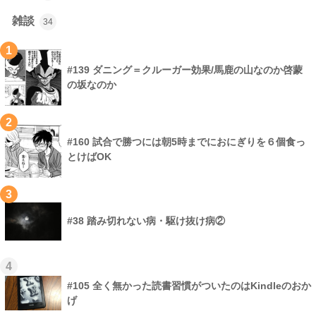
雑談
34
1
#139 ダニング＝クルーガー効果/馬鹿の山なのか啓蒙
の坂なのか
2
#160 試合で勝つには朝5時までにおにぎりを６個食っ
とけばOK
3
#38 踏み切れない病・駆け抜け病②
4
#105 全く無かった読書習慣がついたのはKindleのおか
げ