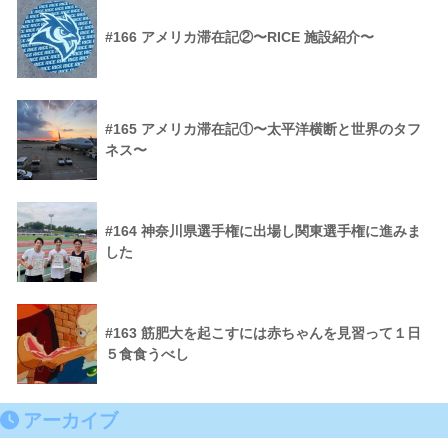
#166 アメリカ滞在記②〜RICE 施設紹介〜
#165 アメリカ滞在記①〜太平洋横断と世界のタフ
ネス〜
#164 神奈川県選手権に出場し関東選手権に進みま
した
#163 筋肥大を起こすには赤ちゃんを見習って１日
５食食うべし
アーカイブ