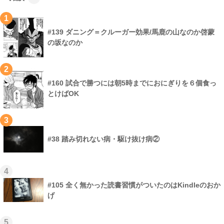
1
#139 ダニング＝クルーガー効果/馬鹿の山なのか啓蒙
の坂なのか
2
#160 試合で勝つには朝5時までにおにぎりを６個食っ
とけばOK
3
#38 踏み切れない病・駆け抜け病②
4
#105 全く無かった読書習慣がついたのはKindleのおか
げ
5